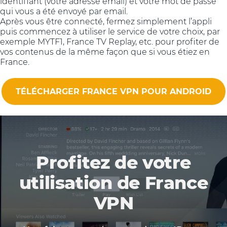
identifiant (votre adresse email) et votre mot de passe
qui vous a été envoyé par email.
Après vous être connecté, fermez simplement l’appli
puis commencez à utiliser le service de votre choix, par
exemple MYTF1, France TV Replay, etc. pour profiter de
vos contenus de la même façon que si vous étiez en
France.
TÉLÉCHARGER FRANCE VPN POUR ANDROID
Profitez de votre
utilisation de France
VPN