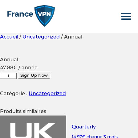
Accueil
/
Uncategorized
/ Annual
Annual
47.88
€
/ année
quantité
Sign Up Now
de
Annual
Catégorie :
Uncategorized
Produits similaires
Quarterly
14.97
€
chaque 3 mois