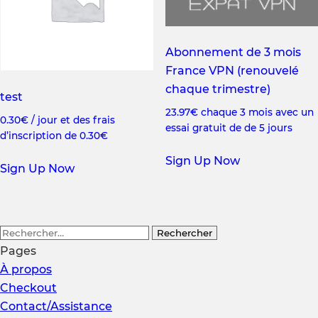
Abonnement de 3 mois
France VPN (renouvelé
chaque trimestre)
test
23.97
€
chaque 3 mois avec un
0.30
€
/ jour et des frais
essai gratuit de de 5 jours
d’inscription de
0.30
€
Sign Up Now
Sign Up Now
Rechercher :
Pages
À propos
Checkout
Contact/Assistance