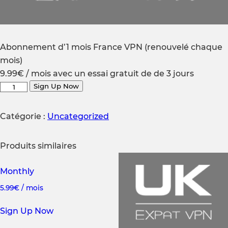
Abonnement d’1 mois France VPN (renouvelé chaque
mois)
9.99
€
/ mois avec un essai gratuit de de 3 jours
quantité
Sign Up Now
de
Abonnement
Catégorie :
Uncategorized
d’1
mois
Produits similaires
France
VPN
Monthly
(renouvelé
5.99
€
/ mois
chaque
mois)
Sign Up Now